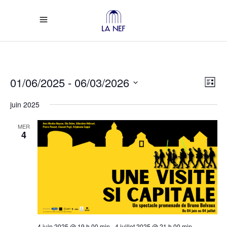
Vi
Ev
01/06/2025
 - 
06/03/2026
List
Select
Vi
Na
juin 2025
date.
Na
MER
4
4 juin 2025 @ 19 h 00 min
-
4 juillet 2025 @ 21 h 00 min