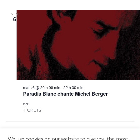
VEN
6
mars 6 @ 20 h 00 min
-
22 h 30 min
Paradis Blanc chante Michel Berger
27€
TICKETS
Events
Event
Previous
Today
Next
We use cookies on our website to give you the most