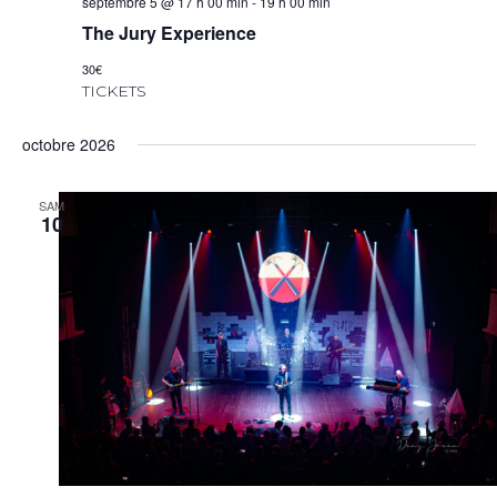
septembre 5 @ 17 h 00 min
-
19 h 00 min
The Jury Experience
30€
TICKETS
octobre 2026
SAM
10