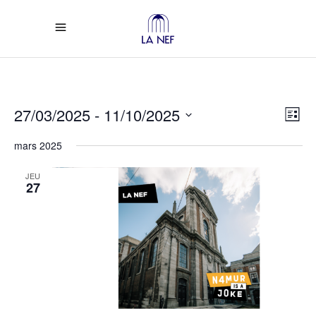
Vi
Ev
27/03/2025
 - 
11/10/2025
List
Select
Vi
Na
mars 2025
date.
Na
JEU
27