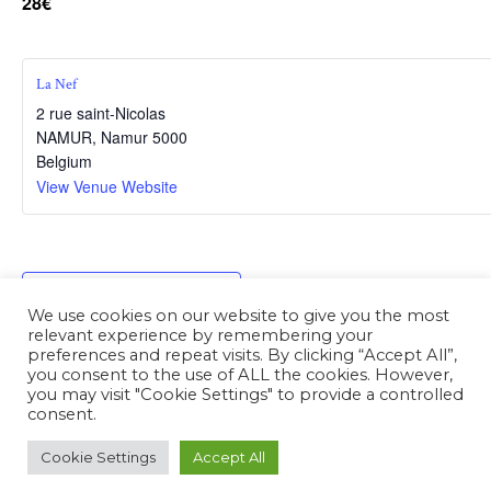
28€
La Nef
2 rue saint-Nicolas
NAMUR
,
Namur
5000
Belgium
View Venue Website
Add to calendar
We use cookies on our website to give you the most
relevant experience by remembering your
preferences and repeat visits. By clicking “Accept All”,
you consent to the use of ALL the cookies. However,
you may visit "Cookie Settings" to provide a controlled
Event
consent.
«
Lubiana
Fred & the Healers
»
Navigation
Cookie Settings
Accept All