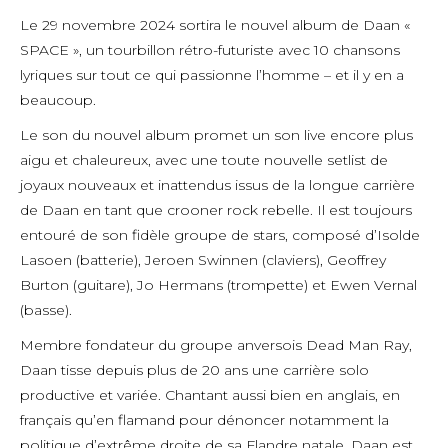
Le 29 novembre 2024 sortira le nouvel album de Daan «
SPACE », un tourbillon rétro-futuriste avec 10 chansons
lyriques sur tout ce qui passionne l’homme – et il y en a
beaucoup.
Le son du nouvel album promet un son live encore plus
aigu et chaleureux, avec une toute nouvelle setlist de
joyaux nouveaux et inattendus issus de la longue carrière
de Daan en tant que crooner rock rebelle. Il est toujours
entouré de son fidèle groupe de stars, composé d’Isolde
Lasoen (batterie), Jeroen Swinnen (claviers), Geoffrey
Burton (guitare), Jo Hermans (trompette) et Ewen Vernal
(basse).
Membre fondateur du groupe anversois Dead Man Ray,
Daan tisse depuis plus de 20 ans une carrière solo
productive et variée. Chantant aussi bien en anglais, en
français qu’en flamand pour dénoncer notamment la
politique d’extrême droite de sa Flandre natale, Daan est