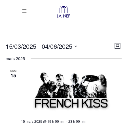
Vi
Ev
15/03/2025
 - 
04/06/2025
List
Select
Vi
Na
mars 2025
date.
Na
SAM
15
15 mars 2025 @ 19 h 00 min
-
23 h 00 min