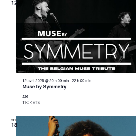
12
12 avril 2025 @ 20 h 00 min
-
22 h 00 min
Muse by Symmetry
22€
TICKETS
VEN
18