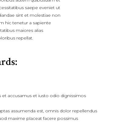
poribus autem quibusdam et
ecessitatibus saepe eveniet ut
diandae sint et molestiae non
m hic tenetur a sapiente
ptatibus maiores alias
oribus repellat.
rds:
s et accusamus et iusto odio dignissimos
ptas assumenda est, omnis dolor repellendus
uod maxime placeat facere possimus