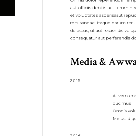
Omnis dolor repellendus. Tem
aut officiis debitis aut rerum n
et voluptates asperisasut repu
recusandae. Itaque earum reru
delectus, ut aut reiciendis volu
consequatur aut perferendis dol
Media & Awwa
2015
At vero eo
ducimus
Omnis volu
Minus id q
2016