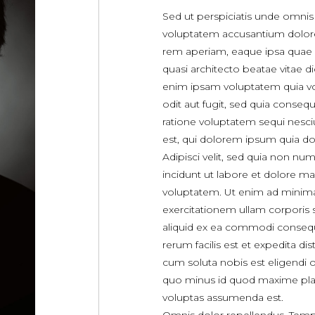
Sed ut perspiciatis unde omnis i
voluptatem accusantium dolo
rem aperiam, eaque ipsa quae ab
quasi architecto beatae vitae 
enim ipsam voluptatem quia vol
odit aut fugit, sed quia conse
ratione voluptatem sequi nesc
est, qui dolorem ipsum quia dol
Adipisci velit, sed quia non 
incidunt ut labore et dolore 
voluptatem. Ut enim ad minim
exercitationem ullam corporis s
aliquid ex ea commodi conseq
rerum facilis est et expedita di
cum soluta nobis est eligendi 
quo minus id quod maxime pla
voluptas assumenda est.