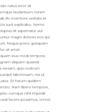
ste natus error sit
remque laudantium, totam
 illo inventore veritatis et
dicta sunt explicabo. Nemo
uptas sit aspernatur aut
quuntur magni dolores eos qui
iunt. Neque porro quisquam
or sit amet.
numquam eius modi tempora
magnam aliquam quaerat
a veniam, quis nostrum
uscipit laboriosam, nisi ut
uatur. Et harum quidem
stinctio. Nam libero tempore,
optio cumque nihil impedit
ceat facere possimus, omnis