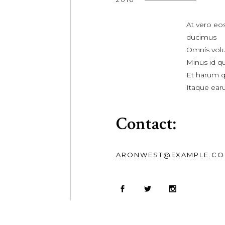
At vero eo
ducimus
Omnis volu
Minus id q
Et harum qu
Itaque ear
Contact:
ARONWEST@EXAMPLE.C