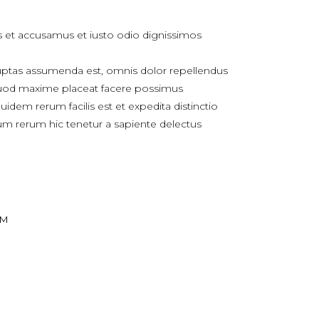
s et accusamus et iusto odio dignissimos
ptas assumenda est, omnis dolor repellendus
uod maxime placeat facere possimus
idem rerum facilis est et expedita distinctio
um rerum hic tenetur a sapiente delectus
OM