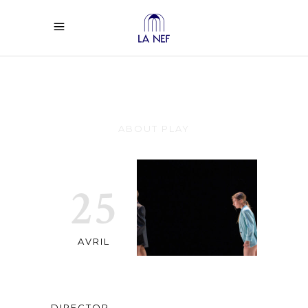
The Road
ABOUT PLAY
25
AVRIL
DIRECTOR