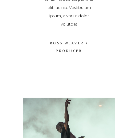
acinia. Vestibulum
quam odio, malesuada
elit lacinia. V
, a varius dolor
fames ac ante ipsum
ipsum, a vari
volutpat
primis in 2018/2019
volutp
S WEAVER
/
JAMES FRANCO
/
ROSS WE
RODUCER
PRODUCER
PRODU