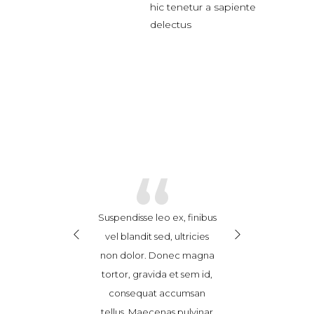
hic tenetur a sapiente
delectus
“
“
sse leo ex, finibus
Cras ex enim, feugiat
Suspendisse leo 
ndit sed, ultricies
hendrerit consequat at,
vel blandit sed,
lor. Donec magna
posuere in sem.
non dolor. Do
gravida et sem id,
Vestibulum vitae porttitor
tortor, gravida
quat accumsan
nibh. Nam eget ultricies
consequat a
 Maecenas pulvinar
risus. Nunc consectetur
tellus. Maecena