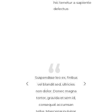
hic tenetur a sapiente
delectus
“
“
sse leo ex, finibus
Cras ex enim, feugiat
Suspendisse leo 
ndit sed, ultricies
hendrerit consequat at,
vel blandit sed,
lor. Donec magna
posuere in sem.
non dolor. Do
gravida et sem id,
Vestibulum vitae porttitor
tortor, gravida
quat accumsan
nibh. Nam eget ultricies
consequat a
 Maecenas pulvinar
risus. Nunc consectetur
tellus. Maecena