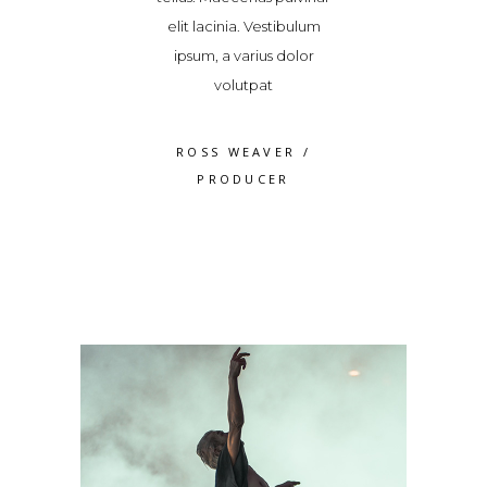
acinia. Vestibulum
quam odio, malesuada
elit lacinia. V
, a varius dolor
fames ac ante ipsum
ipsum, a vari
volutpat
primis in 2018/2019
volutp
S WEAVER
/
JAMES FRANCO
/
ROSS WE
RODUCER
PRODUCER
PRODU