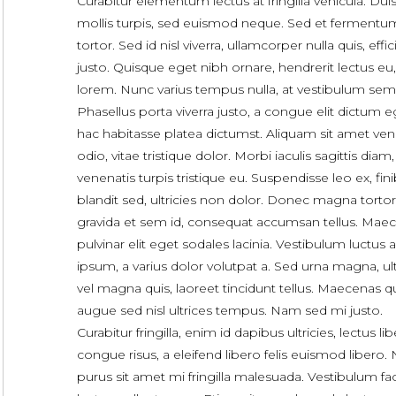
Curabitur elementum lectus at fringilla vehicula. Dui
mollis turpis, sed euismod neque. Sed et fermentu
tortor. Sed id nisl viverra, ullamcorper nulla quis, effic
justo. Quisque eget nibh ornare, hendrerit lectus eu,
lorem. Nunc varius tempus nulla, at vestibulum sem
Phasellus porta viverra justo, a congue elit dictum e
hac habitasse platea dictumst. Aliquam sit amet ven
odio, vitae tristique dolor. Morbi iaculis sagittis diam
venenatis turpis tristique eu. Suspendisse leo ex, fini
blandit sed, ultricies non dolor. Donec magna tortor
gravida et sem id, consequat accumsan tellus. Mae
pulvinar elit eget sodales lacinia. Vestibulum luctus 
ipsum, a varius dolor volutpat a. Sed urna magna, ult
vel magna quis, laoreet tincidunt tellus. Maecenas q
augue sed nisl ultrices tempus. Nam sed mi justo.
Curabitur fringilla, enim id dapibus ultricies, lectus li
congue risus, a eleifend libero felis euismod libero.
purus sit amet mi fringilla malesuada. Vestibulum faci