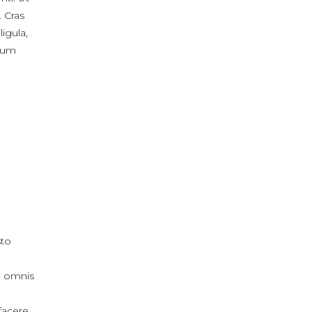
. Cras
ligula,
ctum
sto
, omnis
facere