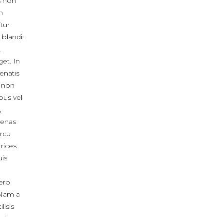
s non
m
itur
 blandit
.
get. In
enatis
, non
bus vel
,
cenas
arcu
rices
uis
bero
 Nam a
lisis