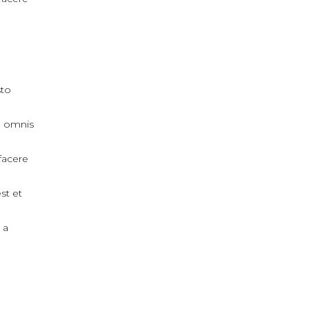
sto
, omnis
facere
st et
 a