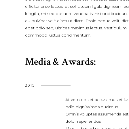
efficitur ante lectus, et sollicitudin ligula dignissim eu
fringilla, mi sed posuere venenatis, nisi orci tincidunt 
eu pulvinar velit diam ut diam. Proin neque velit, di
eget odio sed, ultrices maximus lectus. Vestibulum
commodo luctus condimentum.
Media & Awards:
2015
At vero eos et accusamus et iu
odio dignissimos ducimus
Omnis voluptas assumenda est
dolor repellendus
Minus id quod maxime placeat 