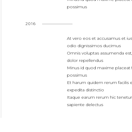
possimus
2016
At vero eos et accusamus et iu
odio dignissimos ducimus
Omnis voluptas assumenda est
dolor repellendus
Minus id quod maxime placeat 
possimus
Et harum quidem rerum facilis e
expedita distinctio
Itaque earum rerum hic tenetur
sapiente delectus