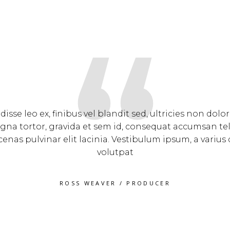
“
Cras ex enim, feugiat hendrerit consequat at, posuere
Vestibulum vitae porttitor nibh. Nam eget ultricies ri
nsectetur quam odio, malesuada fames ac ante ipsum
2018/2019
JAMES FRANCO
/
PRODUCER