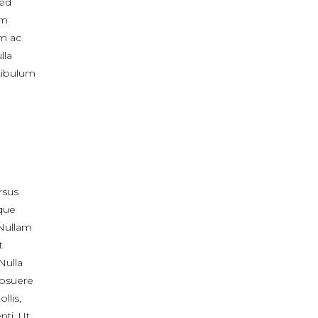
sed
um
m ac
lla
stibulum
ursus
que
 Nullam
t
Nulla
posuere
llis,
nti. Ut