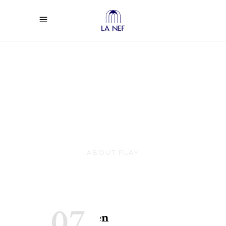
Greg Houben en
concert + Le
Crépuscule avec
Nicolas Buysse
ABOUT PLAY
INTERPÊTE
07
Greg Houben