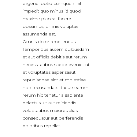
eligendi optio cumque nihil
impedit quo minus id quod
maxime placeat facere
possimus, omnis voluptas
assumenda est.
Omnis dolor repellendus.
Temporibus autem quibusdam
et aut officiis debitis aut rerum
necessitatibus saepe eveniet ut
et voluptates asperisasut
repudiandae sint et molestiae
non recusandae. Itaque earum
rerum hic tenetur a sapiente
delectus, ut aut reiciendis
voluptatibus maiores alias
consequatur aut perferendis
doloribus repellat.