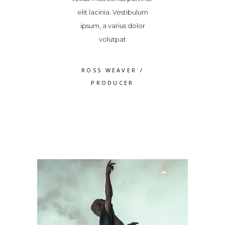
it lacinia. Vestibulum
quam odio, malesuada
elit lacin
psum, a varius dolor
fames ac ante ipsum
ipsum, a
volutpat
primis in 2018/2019
vo
ROSS WEAVER
/
JAMES FRANCO
/
ROSS 
PRODUCER
PRODUCER
PRO