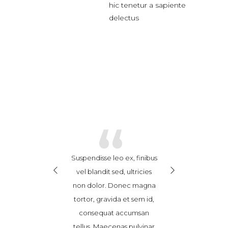
hic tenetur a sapiente
delectus
“
“
endisse leo ex, finibus
Cras ex enim, feugiat
Suspendisse
l blandit sed, ultricies
hendrerit consequat at,
vel blandit
 dolor. Donec magna
posuere in sem.
non dolor
tor, gravida et sem id,
Vestibulum vitae porttitor
tortor, gra
onsequat accumsan
nibh. Nam eget ultricies
consequ
lus. Maecenas pulvinar
risus. Nunc consectetur
tellus. Ma