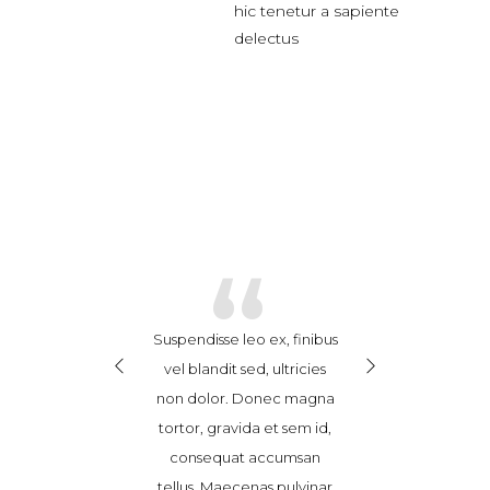
hic tenetur a sapiente
delectus
“
“
sse leo ex, finibus
Cras ex enim, feugiat
Suspendisse leo 
ndit sed, ultricies
hendrerit consequat at,
vel blandit sed,
lor. Donec magna
posuere in sem.
non dolor. Do
gravida et sem id,
Vestibulum vitae porttitor
tortor, gravida
quat accumsan
nibh. Nam eget ultricies
consequat a
 Maecenas pulvinar
risus. Nunc consectetur
tellus. Maecena