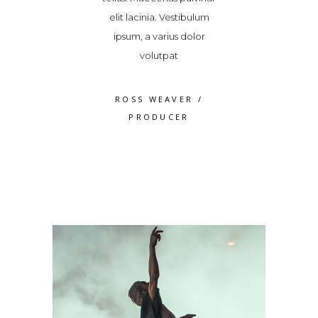
acinia. Vestibulum
quam odio, malesuada
elit lacinia. V
, a varius dolor
fames ac ante ipsum
ipsum, a vari
volutpat
primis in 2018/2019
volutp
S WEAVER
/
JAMES FRANCO
/
ROSS WE
RODUCER
PRODUCER
PRODU