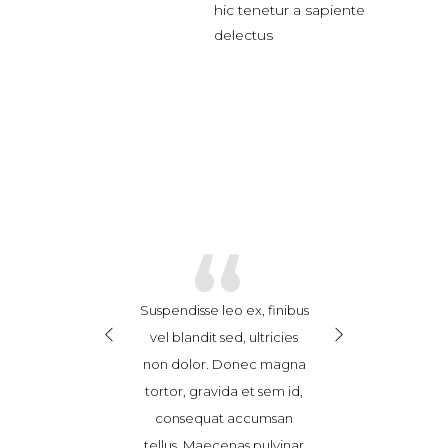
hic tenetur a sapiente
delectus
“
“
sse leo ex, finibus
Cras ex enim, feugiat
Suspendisse leo 
ndit sed, ultricies
hendrerit consequat at,
vel blandit sed,
or. Donec magna
posuere in sem.
non dolor. Do
gravida et sem id,
Vestibulum vitae porttitor
tortor, gravida 
quat accumsan
nibh. Nam eget ultricies
consequat a
Maecenas pulvinar
risus. Nunc consectetur
tellus. Maecena