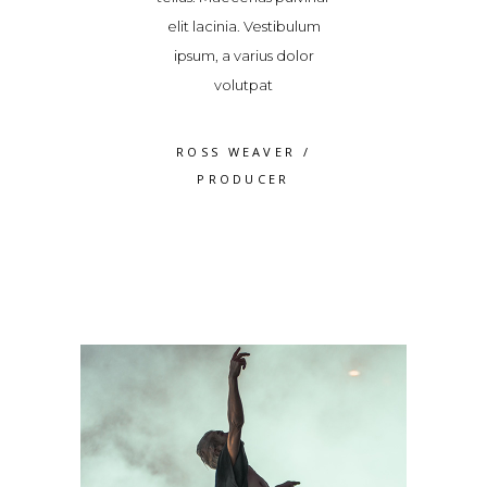
cinia. Vestibulum
quam odio, malesuada
elit lacinia. V
, a varius dolor
fames ac ante ipsum
ipsum, a vari
volutpat
primis in 2018/2019
volutp
S WEAVER
/
JAMES FRANCO
/
ROSS WEA
RODUCER
PRODUCER
PRODU