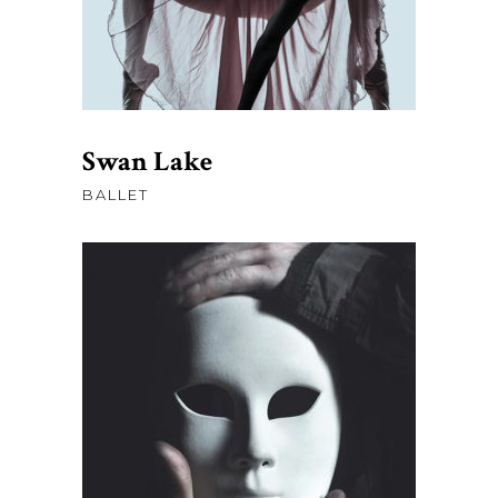
$115.00.
$98.00.
Swan Lake
BALLET
$
50.00
AJOUTER AU PANIER