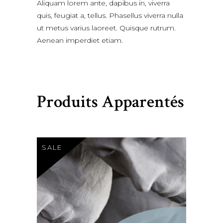
Aliquam lorem ante, dapibus in, viverra
quis, feugiat a, tellus. Phasellus viverra nulla
ut metus varius laoreet. Quisque rutrum.
Aenean imperdiet etiam.
Produits Apparentés
SALE
Original
Curren
$
98.00
$
75.00
price
price