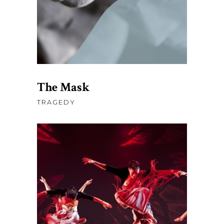
was:
is:
AJOUTER AU PANIER
$98.00.
$75.00.
The Mask
TRAGEDY
$
76.00
AJOUTER AU PANIER