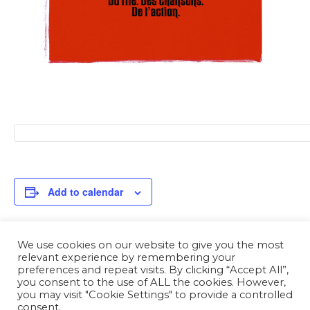
Add to calendar
We use cookies on our website to give you the most
relevant experience by remembering your
Event
preferences and repeat visits. By clicking “Accept All”,
«
Namur is a Joke
Namur is a Joke
you consent to the use of ALL the cookies. However,
2023 – ZIDANI –
2023 – OKIDOK –
Navigation
you may visit "Cookie Settings" to provide a controlled
MAMIE GEORGETTE
SLIPS INSIDE
»
consent.