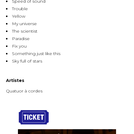
Speed of sound
Trouble
Yellow
My universe
The scientist
Paradise
Fix you
Something just like this
Sky full of stars
Artistes
Quatuor à cordes