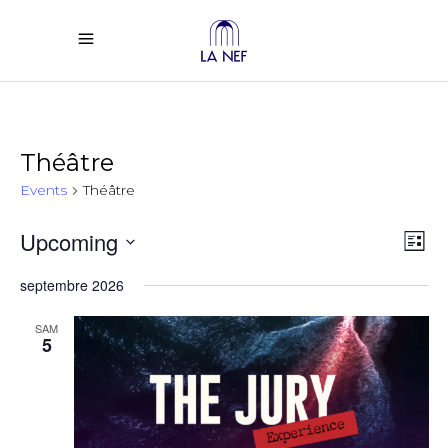
Théâtre
Events
Théâtre
Vi
Ev
Upcoming
List
Select
Vi
Na
septembre 2026
date.
Na
SAM
5