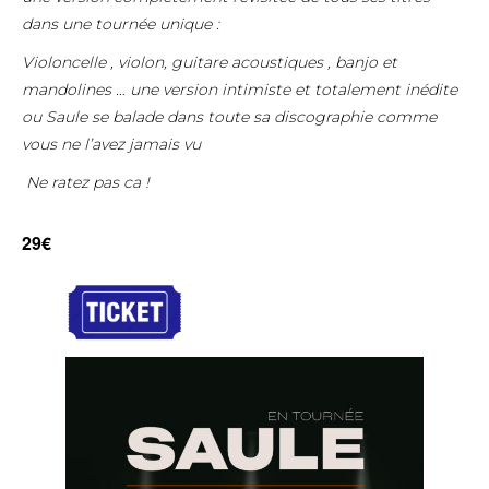
dans une tournée unique :
Violoncelle , violon, guitare acoustiques , banjo et
mandolines … une version intimiste et totalement inédite
ou Saule se balade dans toute sa discographie comme
vous ne l’avez jamais vu
Ne ratez pas ca !
29€