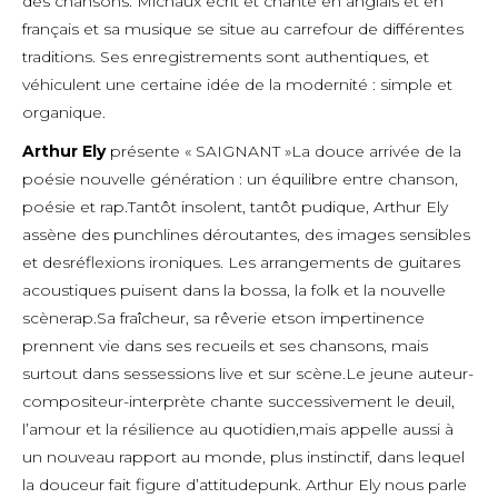
des chansons. Michaux écrit et chante en anglais et en
français et sa musique se situe au carrefour de différentes
traditions. Ses enregistrements sont authentiques, et
véhiculent une certaine idée de la modernité : simple et
organique.
Arthur Ely
présente « SAIGNANT »La douce arrivée de la
poésie nouvelle génération : un équilibre entre chanson,
poésie et rap.Tantôt insolent, tantôt pudique, Arthur Ely
assène des punchlines déroutantes, des images sensibles
et desréflexions ironiques. Les arrangements de guitares
acoustiques puisent dans la bossa, la folk et la nouvelle
scènerap.Sa fraîcheur, sa rêverie etson impertinence
prennent vie dans ses recueils et ses chansons, mais
surtout dans sessessions live et sur scène.Le jeune auteur-
compositeur-interprète chante successivement le deuil,
l’amour et la résilience au quotidien,mais appelle aussi à
un nouveau rapport au monde, plus instinctif, dans lequel
la douceur fait figure d’attitudepunk. Arthur Ely nous parle