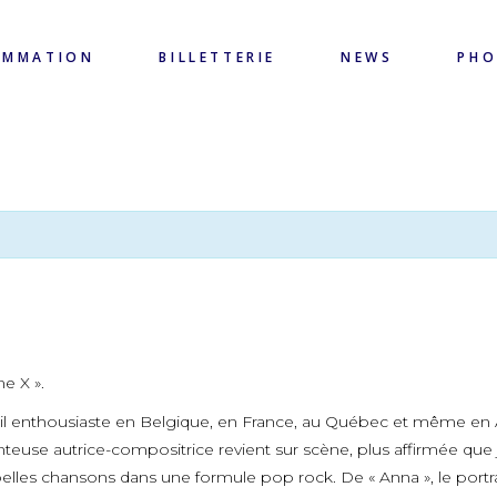
AMMATION
BILLETTERIE
NEWS
PH
e X ».
l enthousiaste en Belgique, en France, au Québec et même en Al
chanteuse autrice-compositrice revient sur scène, plus affirmée que
us belles chansons dans une formule pop rock. De « Anna », le port