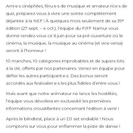
Ami·e·s cinéphiles, féru·e·s de musique et amateur·rice·s de
quiz, préparez-vous à vivre une soirée complètement
déjantée à la NEF ! À quelques mois seulement de sa 39
e
édition (27 sept. – 4 oct.), l’équipe du FIFF Namur vous
donne rendez-vous ce 6 juin pour sa pré-ouverture où le
cinéma, la musique, la musique au cinéma (et vice-versa)
seront à l’honneur !
10 manches, 10 catégories improbables et de supers lots
à la clé, offerts par nos partenaires. Venez en équipe pour
défier les autres participant·e·s. Des bonus seront
accordés aux festivalier·e·s les plus fidèles d’entre vous !
Mais avant que notre animateur ne lance les hostilités,
l’équipe vous dévoilera en exclusivité les premières
informations croustillantes concernant l’édition à venir !
Après le blindtest, place à un DJ set endiablé ! Nous
comptons sur vous pour enflammer la piste de danse !