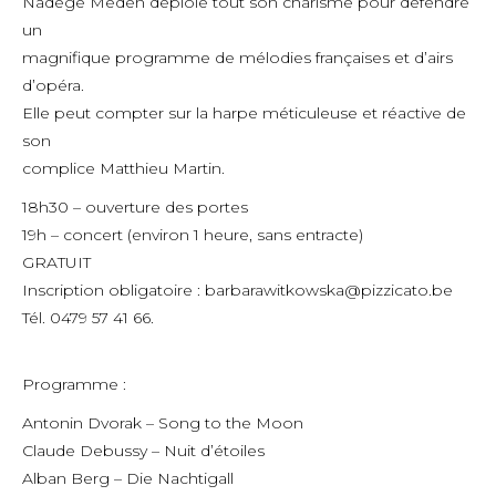
Nadège Meden déploie tout son charisme pour défendre
un
magnifique programme de mélodies françaises et d’airs
d’opéra.
Elle peut compter sur la harpe méticuleuse et réactive de
son
complice Matthieu Martin.
18h30 – ouverture des portes
19h – concert (environ 1 heure, sans entracte)
GRATUIT
Inscription obligatoire : barbarawitkowska@pizzicato.be
Tél. 0479 57 41 66.
Programme :
Antonin Dvorak – Song to the Moon
Claude Debussy – Nuit d’étoiles
Alban Berg – Die Nachtigall