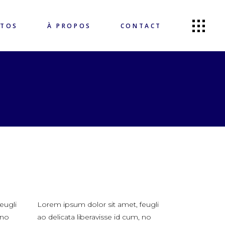
OTOS
À PROPOS
CONTACT
eugli
Lorem ipsum dolor sit amet, feugli
 no
ao delicata liberavisse id cum, no