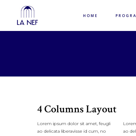
HOME
PROGR
4 Columns Layout
Lorem ipsum dolor sit amet, feugli
Lorem 
ao delicata liberavisse id cum, no
ao del