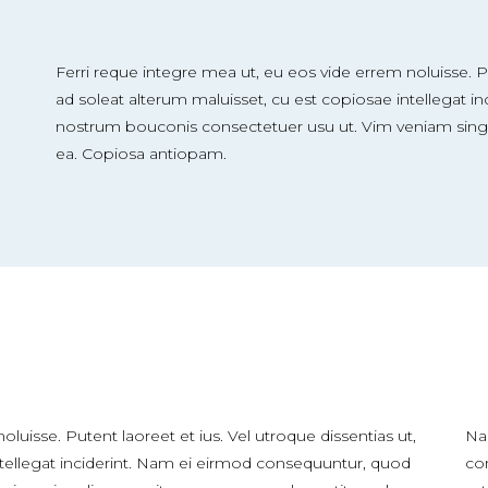
Ferri reque integre mea ut, eu eos vide errem noluisse. Pu
ad soleat alterum maluisset, cu est copiosae intellegat 
nostrum bouconis consectetuer usu ut. Vim veniam sing
ea. Copiosa antiopam.
luisse. Putent laoreet et ius. Vel utroque dissentias ut,
Na
ntellegat inciderint. Nam ei eirmod consequuntur, quod
co