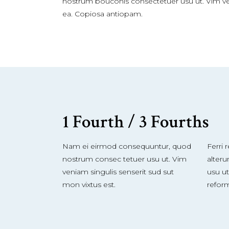
nostrum bouconis consectetuer usu ut. Vim ve
ea. Copiosa antiopam.
1 Fourth / 3 Fourths
Nam ei eirmod consequuntur, quod
Ferri 
nostrum consec tetuer usu ut. Vim
alteru
veniam singulis senserit sud sut
usu ut
mon vixtus est.
reform