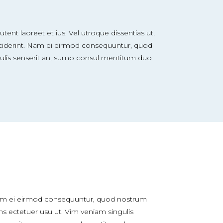
tent laoreet et ius. Vel utroque dissentias ut,
inciderint. Nam ei eirmod consequuntur, quod
ulis senserit an, sumo consul mentitum duo
m ei eirmod consequuntur, quod nostrum
ns ectetuer usu ut. Vim veniam singulis