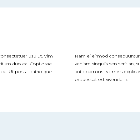
onsectetuer usu ut. Vim
Nam ei eirmod consequuntur,
titum duo ea. Copi osae
veniam singulis sen serit an
 cu. Ut possit patrio que
antiopam ius ea, meis explicari
prodesset est vivendum.