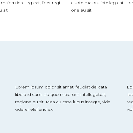
maioru intelleg eat, liber regi
quote maioru intelleg eat, libe
 sit.
one eu sit.
Lorem ipsum dolor sit amet, feugiat delicata
Lo
libera id cum, no quo maiorum intellegebat,
li
regione eu sit. Mea cu case ludus integre, vide
reg
viderer eleifend ex.
vid