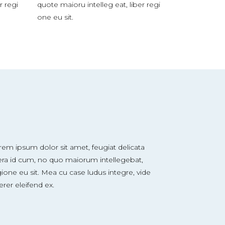
r regi
quote maioru intelleg eat, liber regi
one eu sit.
rem ipsum dolor sit amet, feugiat delicata
bera id cum, no quo maiorum intellegebat,
ione eu sit. Mea cu case ludus integre, vide
erer eleifend ex.