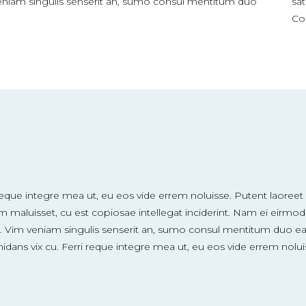
niam singulis senserit an, sumo consul mentitum duo
sa
Co
reque integre mea ut, eu eos vide errem noluisse. Putent laoreet e
m maluisset, cu est copiosae intellegat inciderint. Nam ei eir
. Vim veniam singulis senserit an, sumo consul mentitum duo ea.
idans vix cu. Ferri reque integre mea ut, eu eos vide errem nolui