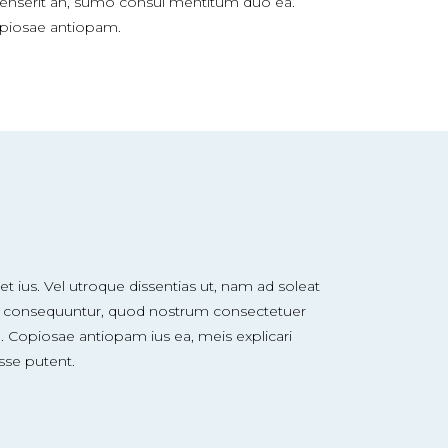
tenserit an, sumo consul mentitum duo ea.
piosae antiopam.
t ius. Vel utroque dissentias ut, nam ad soleat
mod consequuntur, quod nostrum consectetuer
 Copiosae antiopam ius ea, meis explicari
sse putent.