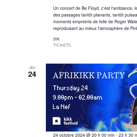
Un concert de Be Floyd, c'est l'ambiance, l
des passages tantôt planants, tantôt puis
moments empreints de folie de Roger Water
reproduisant au mieux l'atmosphère de Pink
20€
TICKETS
JEU
24
24 octobre 2024 @ 20 h 00 min
-
23 h 30 