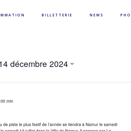
AMMATION
BILLETTERIE
NEWS
PH
14 décembre 2024
 00 min
piste le plus festif de l’année se tiendra à Namur le samedi
 le samedi 13 juillet dans la Ville de Namur. Il passera par La