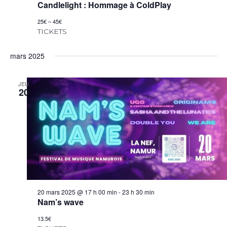
Candlelight : Hommage à ColdPlay
25€ – 45€
TICKETS
mars 2025
JEU
20
20 mars 2025 @ 17 h 00 min
-
23 h 30 min
Nam’s wave
13.5€