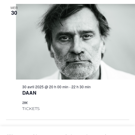
MER
30
30 avril 2025 @ 20 h 00 min
-
22 h 30 min
DAAN
28€
TICKETS
Events
Event
Previous
Today
Next