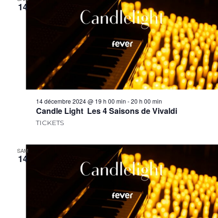
14
14 décembre 2024 @ 19 h 00 min
-
20 h 00 min
Candle Light Les 4 Saisons de Vivaldi
TICKETS
SAM
14